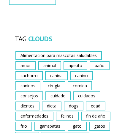
TAG
CLOUDS
Alimentación para mascotas saludables
amor
animal
apetito
baño
cachorro
canina
canino
caninos
cirugía
comida
consejos
cuidado
cuidados
dientes
dieta
dogs
edad
enfermedades
felinos
fin de año
frio
garrapatas
gato
gatos