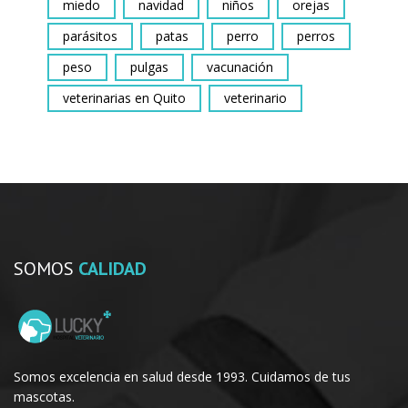
miedo
navidad
niños
orejas
parásitos
patas
perro
perros
peso
pulgas
vacunación
veterinarias en Quito
veterinario
SOMOS
CALIDAD
Somos excelencia en salud desde 1993. Cuidamos de tus
mascotas.