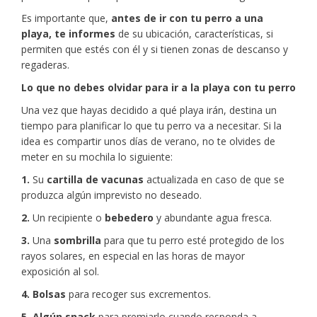
Es importante que,
antes de ir con tu perro a una
playa, te informes
de su ubicación, características, si
permiten que estés con él y si tienen zonas de descanso y
regaderas.
Lo que no debes olvidar para ir a la playa con tu perro
Una vez que hayas decidido a qué playa irán, destina un
tiempo para planificar lo que tu perro va a necesitar. Si la
idea es compartir unos días de verano, no te olvides de
meter en su mochila lo siguiente:
1.
Su
cartilla de vacunas
actualizada en caso de que se
produzca algún imprevisto no deseado.
2.
Un recipiente o
bebedero
y abundante agua fresca.
3.
Una
sombrilla
para que tu perro esté protegido de los
rayos solares, en especial en las horas de mayor
exposición al sol.
4.
Bolsas
para recoger sus excrementos.
5. Algún snack
para premiarlo cuando responda a