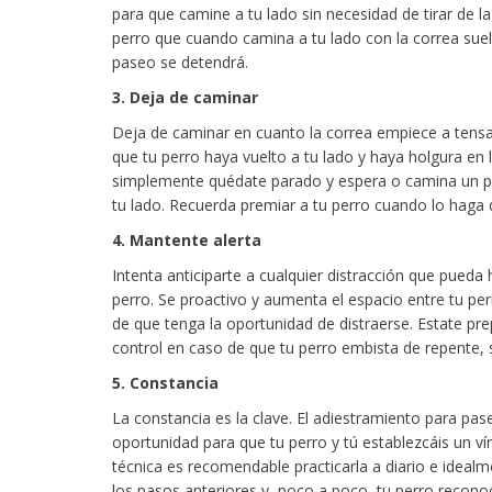
para que camine a tu lado sin necesidad de tirar de l
perro que cuando camina a tu lado con la correa suel
paseo se detendrá.
3. Deja de caminar
Deja de caminar en cuanto la correa empiece a tens
que tu perro haya vuelto a tu lado y haya holgura en 
simplemente quédate parado y espera o camina un par
tu lado. Recuerda premiar a tu perro cuando lo haga
4. Mantente alerta
Intenta anticiparte a cualquier distracción que pueda
perro. Se proactivo y aumenta el espacio entre tu per
de que tenga la oportunidad de distraerse. Estate pr
control en caso de que tu perro embista de repente,
5. Constancia
La constancia es la clave. El adiestramiento para pas
oportunidad para que tu perro y tú establezcáis un ví
técnica es recomendable practicarla a diario e idea
los pasos anteriores y, poco a poco, tu perro recono