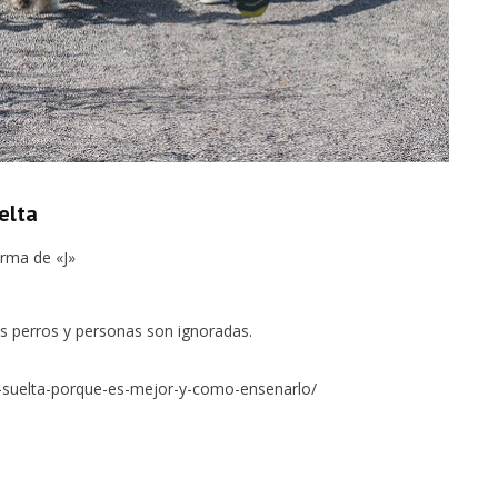
elta
orma de «J»
os perros y personas son ignoradas.
a-suelta-porque-es-mejor-y-como-ensenarlo/