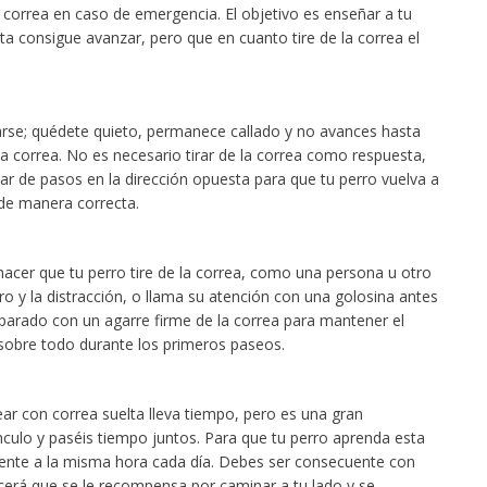
a correa en caso de emergencia. El objetivo es enseñar a tu
ta consigue avanzar, pero que en cuanto tire de la correa el
arse; quédete quieto, permanece callado y no avances hasta
la correa. No es necesario tirar de la correa como respuesta,
 de pasos en la dirección opuesta para que tu perro vuelva a
 de manera correcta.
 hacer que tu perro tire de la correa, como una persona u otro
ro y la distracción, o llama su atención con una golosina antes
eparado con un agarre firme de la correa para mantener el
 sobre todo durante los primeros paseos.
ear con correa suelta lleva tiempo, pero es una gran
nculo y paséis tiempo juntos. Para que tu perro aprenda esta
lmente a la misma hora cada día. Debes ser consecuente con
cerá que se le recompensa por caminar a tu lado y se