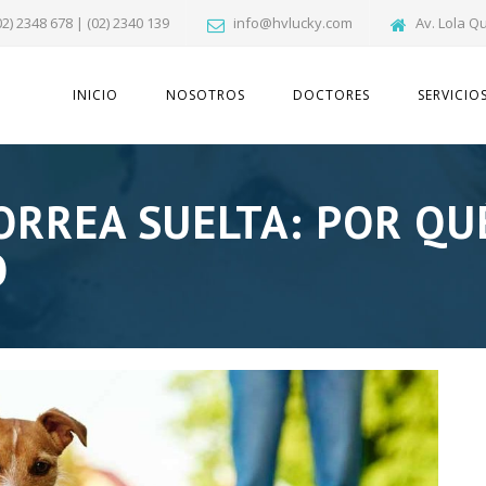
02) 2348 678 | (02) 2340 139
info@hvlucky.com
Av. Lola Q
INICIO
NOSOTROS
DOCTORES
SERVICIO
ORREA SUELTA: POR QU
O