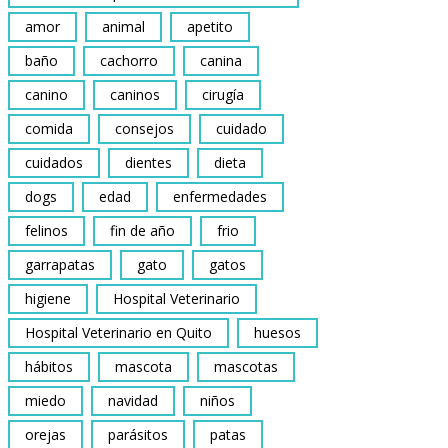
amor
animal
apetito
baño
cachorro
canina
canino
caninos
cirugía
comida
consejos
cuidado
cuidados
dientes
dieta
dogs
edad
enfermedades
felinos
fin de año
frio
garrapatas
gato
gatos
higiene
Hospital Veterinario
Hospital Veterinario en Quito
huesos
hábitos
mascota
mascotas
miedo
navidad
niños
orejas
parásitos
patas