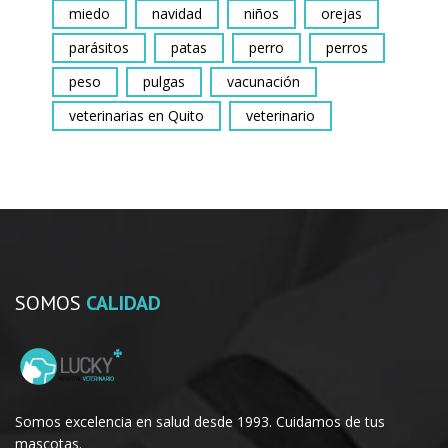
miedo
navidad
niños
orejas
parásitos
patas
perro
perros
peso
pulgas
vacunación
veterinarias en Quito
veterinario
SOMOS
CALIDAD
Somos excelencia en salud desde 1993. Cuidamos de tus
mascotas.