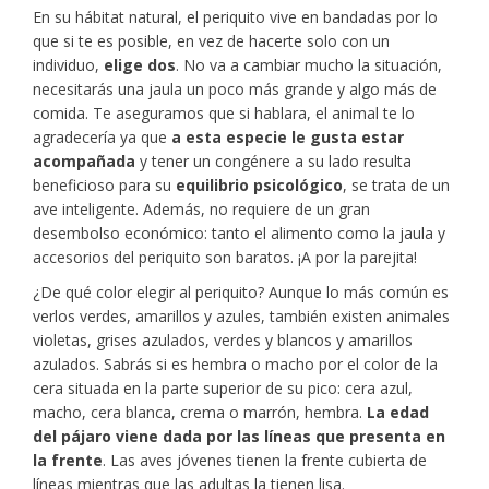
En su hábitat natural, el periquito vive en bandadas por lo
que si te es posible, en vez de hacerte solo con un
individuo,
elige dos
. No va a cambiar mucho la situación,
necesitarás una jaula un poco más grande y algo más de
comida. Te aseguramos que si hablara, el animal te lo
agradecería ya que
a esta especie le gusta estar
acompañada
y tener un congénere a su lado resulta
beneficioso para su
equilibrio psicológico
, se trata de un
ave inteligente. Además, no requiere de un gran
desembolso económico: tanto el alimento como la jaula y
accesorios del periquito son baratos. ¡A por la parejita!
¿De qué color elegir al periquito? Aunque lo más común es
verlos verdes, amarillos y azules, también existen animales
violetas, grises azulados, verdes y blancos y amarillos
azulados. Sabrás si es hembra o macho por el color de la
cera situada en la parte superior de su pico: cera azul,
macho, cera blanca, crema o marrón, hembra.
La edad
del pájaro viene dada por las líneas que presenta en
la frente
. Las aves jóvenes tienen la frente cubierta de
líneas mientras que las adultas la tienen lisa.