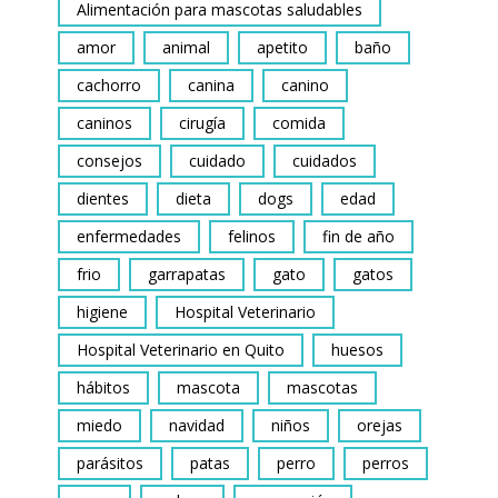
Alimentación para mascotas saludables
amor
animal
apetito
baño
cachorro
canina
canino
caninos
cirugía
comida
consejos
cuidado
cuidados
dientes
dieta
dogs
edad
enfermedades
felinos
fin de año
frio
garrapatas
gato
gatos
higiene
Hospital Veterinario
Hospital Veterinario en Quito
huesos
hábitos
mascota
mascotas
miedo
navidad
niños
orejas
parásitos
patas
perro
perros