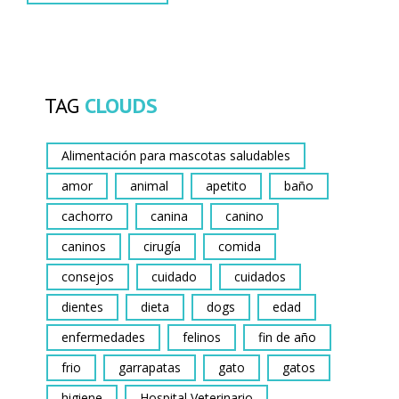
TAG
CLOUDS
Alimentación para mascotas saludables
amor
animal
apetito
baño
cachorro
canina
canino
caninos
cirugía
comida
consejos
cuidado
cuidados
dientes
dieta
dogs
edad
enfermedades
felinos
fin de año
frio
garrapatas
gato
gatos
higiene
Hospital Veterinario