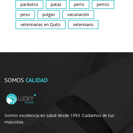
parásitos
patas
perro
perros
peso
pulgas
vacunación
veterinarias en Quito
veterinario
SOMOS
CALIDAD
Somos excelencia en salud desde 1993. Cuidamos de tus
mascotas.