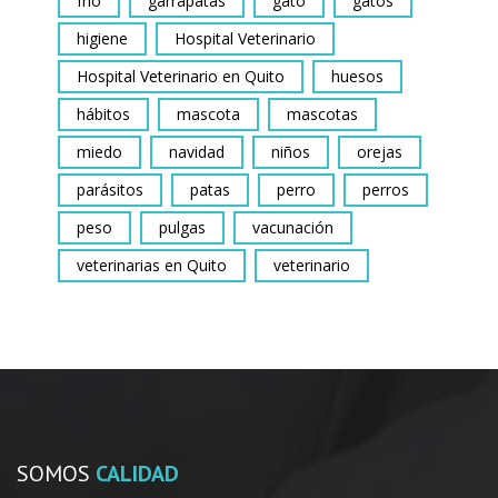
frio
garrapatas
gato
gatos
higiene
Hospital Veterinario
Hospital Veterinario en Quito
huesos
hábitos
mascota
mascotas
miedo
navidad
niños
orejas
parásitos
patas
perro
perros
peso
pulgas
vacunación
veterinarias en Quito
veterinario
SOMOS
CALIDAD