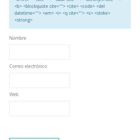
<b> <blockquote cite=""> <cite> <code> <del
datetime=""> <em> <i> <q cite=""> <s> <strike>
<strong>
Nombre
Correo electrónico
Web