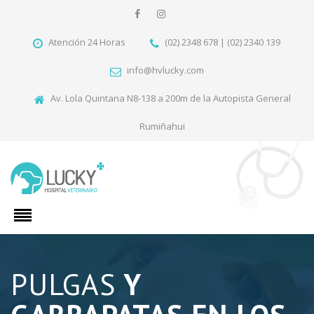
Atención 24 Horas
(02) 2348 678 | (02) 2340 139
info@hvlucky.com
Av. Lola Quintana N8-138 a 200m de la Autopista General
Rumiñahui
PULGAS
Y