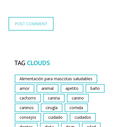
TAG
CLOUDS
Alimentación para mascotas saludables
amor
animal
apetito
baño
cachorro
canina
canino
caninos
cirugía
comida
consejos
cuidado
cuidados
dientes
dieta
dogs
edad