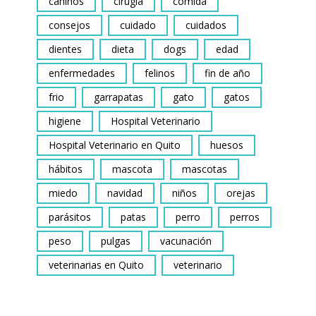
caninos
cirugía
comida
consejos
cuidado
cuidados
dientes
dieta
dogs
edad
enfermedades
felinos
fin de año
frio
garrapatas
gato
gatos
higiene
Hospital Veterinario
Hospital Veterinario en Quito
huesos
hábitos
mascota
mascotas
miedo
navidad
niños
orejas
parásitos
patas
perro
perros
peso
pulgas
vacunación
veterinarias en Quito
veterinario