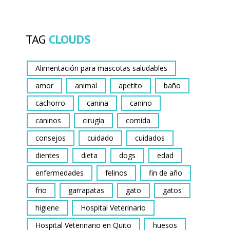
TAG
CLOUDS
Alimentación para mascotas saludables
amor
animal
apetito
baño
cachorro
canina
canino
caninos
cirugía
comida
consejos
cuidado
cuidados
dientes
dieta
dogs
edad
enfermedades
felinos
fin de año
frio
garrapatas
gato
gatos
higiene
Hospital Veterinario
Hospital Veterinario en Quito
huesos