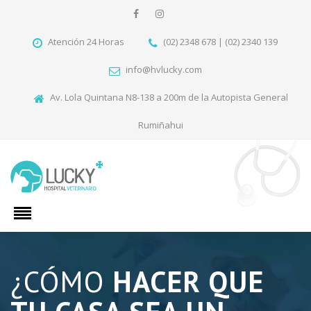
Atención 24 Horas
(02) 2348 678 | (02) 2340 139
info@hvlucky.com
Av. Lola Quintana N8-138 a 200m de la Autopista General
Rumiñahui
¿CÓMO
HACER QUE