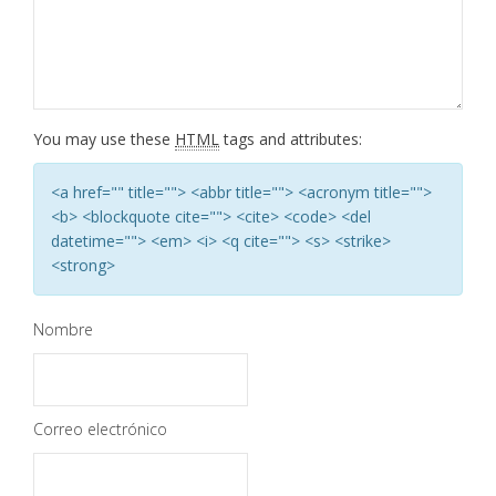
You may use these
HTML
tags and attributes:
<a href="" title=""> <abbr title=""> <acronym title="">
<b> <blockquote cite=""> <cite> <code> <del
datetime=""> <em> <i> <q cite=""> <s> <strike>
<strong>
Nombre
Correo electrónico