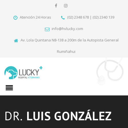
Atención 24 Horas
(02) 2348 678 | (02) 2340 139
info@hvlucky.com
Av. Lola Quintana N8-138 a 200m de la Autopista General
Rumiñahui
DR.
LUIS GONZÁLEZ