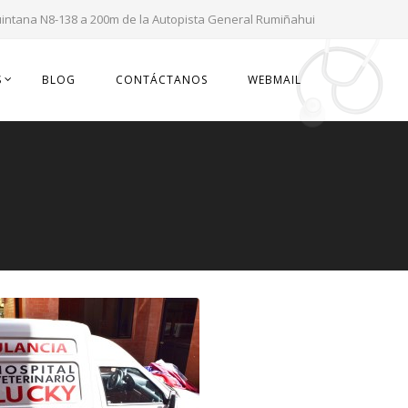
uintana N8-138 a 200m de la Autopista General Rumiñahui
S
BLOG
CONTÁCTANOS
WEBMAIL