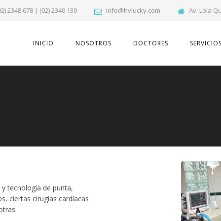
02) 2348 678 | (02) 2340 139
info@hvlucky.com
Av. Lola Q
INICIO
NOSOTROS
DOCTORES
SERVICIO
 y tecnología de punta,
s, ciertas cirugías cardíacas
otras.