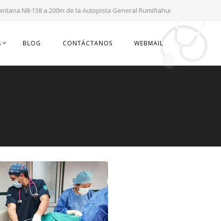
uintana N8-138 a 200m de la Autopista General Rumiñahui
S
BLOG
CONTÁCTANOS
WEBMAIL