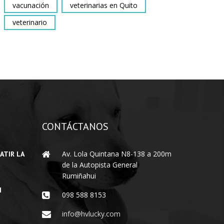
vacunación
veterinarias en Quito
veterinario
CONTÁCTANOS
Av. Lola Quintana N8-138 a 200m
ATIR LA
de la Autopista General
Rumiñahui
I
098 588 8153
info@hvlucky.com