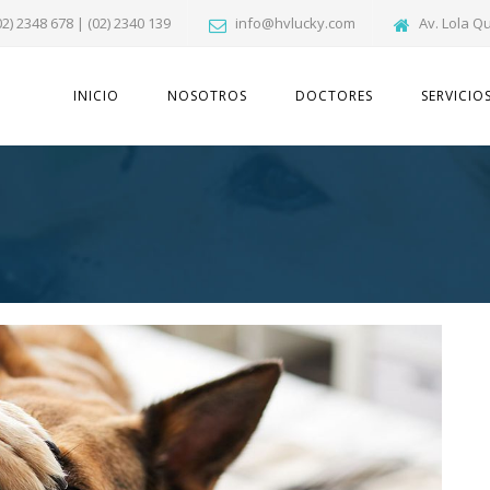
02) 2348 678 | (02) 2340 139
info@hvlucky.com
Av. Lola Q
INICIO
NOSOTROS
DOCTORES
SERVICIO