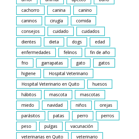
cachorro
canina
canino
caninos
cirugía
comida
consejos
cuidado
cuidados
dientes
dieta
dogs
edad
enfermedades
felinos
fin de año
frio
garrapatas
gato
gatos
higiene
Hospital Veterinario
Hospital Veterinario en Quito
huesos
hábitos
mascota
mascotas
miedo
navidad
niños
orejas
parásitos
patas
perro
perros
peso
pulgas
vacunación
veterinarias en Quito
veterinario