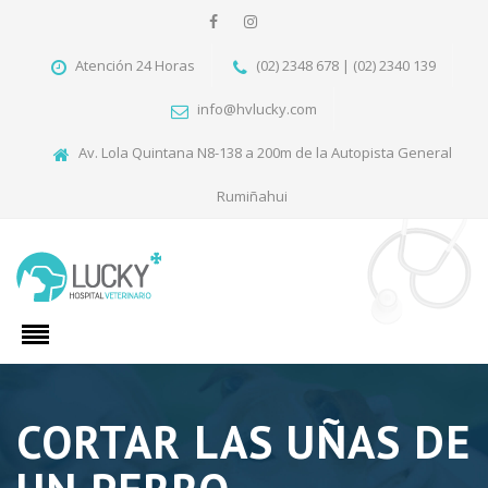
Atención 24 Horas
(02) 2348 678 | (02) 2340 139
info@hvlucky.com
Av. Lola Quintana N8-138 a 200m de la Autopista General
Rumiñahui
CORTAR LAS UÑAS DE