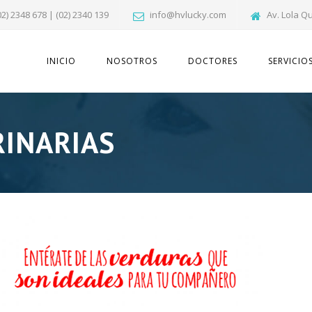
02) 2348 678 | (02) 2340 139
info@hvlucky.com
Av. Lola Q
INICIO
NOSOTROS
DOCTORES
SERVICIO
RINARIAS