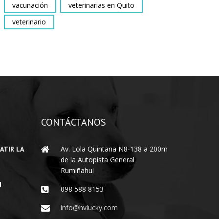
vacunación
veterinarias en Quito
veterinario
CONTÁCTANOS
Av. Lola Quintana N8-138 a 200m
ATIR LA
de la Autopista General
Rumiñahui
I
098 588 8153
info@hvlucky.com