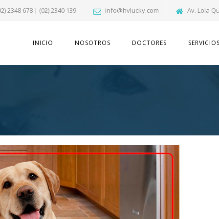
02) 2348 678 | (02) 2340 139
info@hvlucky.com
Av. Lola Q
INICIO
NOSOTROS
DOCTORES
SERVICIO