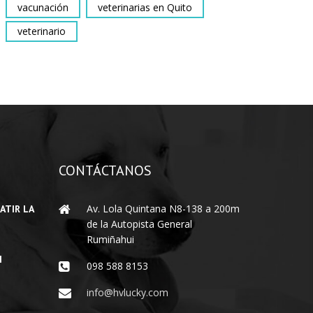
vacunación
veterinarias en Quito
veterinario
CONTÁCTANOS
Av. Lola Quintana N8-138 a 200m
ATIR LA
de la Autopista General
Rumiñahui
I
098 588 8153
info@hvlucky.com