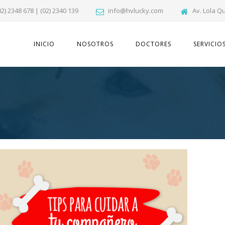
02) 2348 678 | (02) 2340 139
info@hvlucky.com
Av. Lola Q
INICIO
NOSOTROS
DOCTORES
SERVICIO