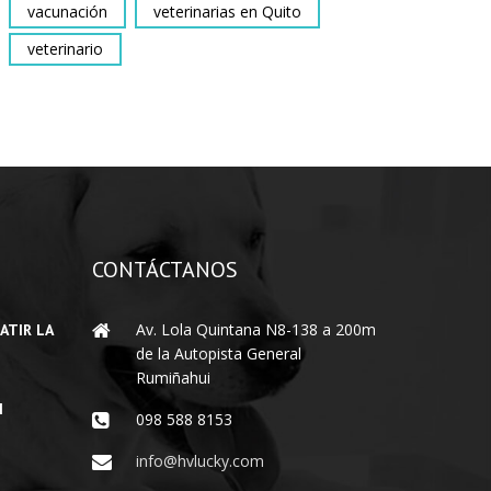
vacunación
veterinarias en Quito
veterinario
CONTÁCTANOS
Av. Lola Quintana N8-138 a 200m
ATIR LA
de la Autopista General
Rumiñahui
I
098 588 8153
info@hvlucky.com