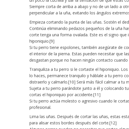
un poco la cuchilla y dar la sensación de que estás 
Siempre corta de arriba a abajo y no de un lado a otr
perpendicular a la uña, evitando los ángulos extremo
Empieza cortando la punta de las uñas. Sostén el dedo
Continúa eliminando pedazos pequeños de la uña hast
corte tenga una forma ovalada. Este es el signo que 
hiponiquio.[9]
Si tu perro tiene espolones, también asegúrate de co
el interior de la pierna. Estas pueden necesitar que 
desgastan porque no hacen ningún contacto cuando 
Tranquiliza a tu perro si le cortaste el hiponiquio. Lo
lo haces, permanece tranquilo y háblale a tu perro 
distraerlo y calmarlo.[10] Será más fácil calmar a tu 
Sujeta a tu perro parándote junto a él y colocando t
cortas el hiponiquio por accidente.[11]
Si tu perro actúa molesto o agresivo cuando le cortas
profesional.
Lima las uñas. Después de cortar las uñas, estas est
para alisar estos bordes después del corte.[12]