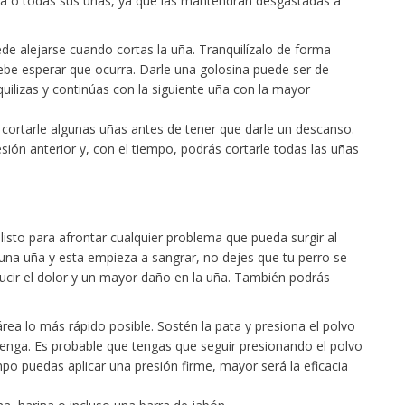
na o todas sus uñas, ya que las mantendrán desgastadas a
ede alejarse cuando cortas la uña. Tranquilízalo de forma
ebe esperar que ocurra. Darle una golosina puede ser de
uilizas y continúas con la siguiente uña con la mayor
cortarle algunas uñas antes de tener que darle un descanso.
sión anterior y, con el tiempo, podrás cortarle todas las uñas
isto para afrontar cualquier problema que pueda surgir al
de una uña y esta empieza a sangrar, no dejes que tu perro se
ducir el dolor y un mayor daño en la uña. También podrás
área lo más rápido posible. Sostén la pata y presiona el polvo
tenga. Es probable que tengas que seguir presionando el polvo
po puedas aplicar una presión firme, mayor será la eficacia