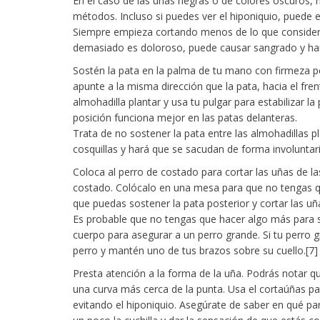
En el caso de las uñas negras o de colores oscuros, 
métodos. Incluso si puedes ver el hiponiquio, puede e
Siempre empieza cortando menos de lo que consider
demasiado es doloroso, puede causar sangrado y hará
Sostén la pata en la palma de tu mano con firmeza 
apunte a la misma dirección que la pata, hacia el fre
almohadilla plantar y usa tu pulgar para estabilizar la
posición funciona mejor en las patas delanteras.
Trata de no sostener la pata entre las almohadillas 
cosquillas y hará que se sacudan de forma involuntari
Coloca al perro de costado para cortar las uñas de las
costado. Colócalo en una mesa para que no tengas que
que puedas sostener la pata posterior y cortar las uña
Es probable que no tengas que hacer algo más para 
cuerpo para asegurar a un perro grande. Si tu perro gr
perro y mantén uno de tus brazos sobre su cuello.[7]
Presta atención a la forma de la uña. Podrás notar q
una curva más cerca de la punta. Usa el cortaúñas par
evitando el hiponiquio. Asegúrate de saber en qué par