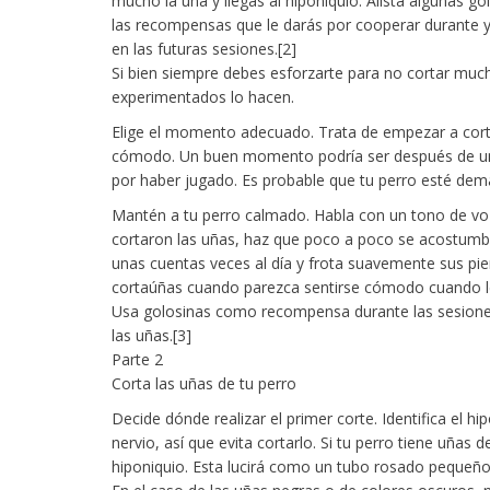
mucho la uña y llegas al hiponiquio. Alista algunas go
las recompensas que le darás por cooperar durante y 
en las futuras sesiones.[2]
Si bien siempre debes esforzarte para no cortar much
experimentados lo hacen.
Elige el momento adecuado. Trata de empezar a cortar
cómodo. Un buen momento podría ser después de un
por haber jugado. Es probable que tu perro esté dem
Mantén a tu perro calmado. Habla con un tono de voz
cortaron las uñas, haz que poco a poco se acostumbr
unas cuentas veces al día y frota suavemente sus pi
cortaúñas cuando parezca sentirse cómodo cuando le
Usa golosinas como recompensa durante las sesiones
las uñas.[3]
Parte 2
Corta las uñas de tu perro
Decide dónde realizar el primer corte. Identifica el h
nervio, así que evita cortarlo. Si tu perro tiene uñas d
hiponiquio. Esta lucirá como un tubo rosado pequeño 