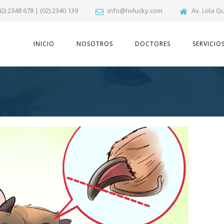
02) 2348 678 | (02) 2340 139
info@hvlucky.com
Av. Lola Q
INICIO
NOSOTROS
DOCTORES
SERVICIO