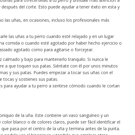
losinas para ofrecérselas a tu perro y bríndale más atención a
después del corte. Esto puede ayudar a tener éxito en esta y
o las uñas, en ocasiones, incluso los profesionales más
le las uñas a tu perro cuando esté relajado y en un lugar
a comida o cuando esté agotado por haber hecho ejercicio o
asiado agotado como para agitarse o forcejear.
 calmado y bajo para mantenerlo tranquilo. Si nunca le
e a que toquen sus patas. Siéntate con él por unos minutos
ernas y sus patas. Puedes empezar a tocar sus uñas con el
 tocas y sostienes sus patas.
 para ayudar a tu perro a sentirse cómodo cuando le cortan
iponiquio de la uña. Este contiene un vaso sanguíneo y un
e color blanco o de colores claros, puede ser fácil identificar el
que pasa por el centro de la uña y termina antes de la punta.