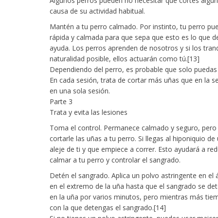
Algunos perros pueden no necesitar que cortes algu
causa de su actividad habitual.
Mantén a tu perro calmado. Por instinto, tu perro pu
rápida y calmada para que sepa que esto es lo que d
ayuda. Los perros aprenden de nosotros y si los tranq
naturalidad posible, ellos actuarán como tú.[13]
Dependiendo del perro, es probable que solo puedas 
En cada sesión, trata de cortar más uñas que en la se
en una sola sesión.
Parte 3
Trata y evita las lesiones
Toma el control. Permanece calmado y seguro, pero l
cortarle las uñas a tu perro. Si llegas al hiponiquio 
aleje de ti y que empiece a correr. Esto ayudará a re
calmar a tu perro y controlar el sangrado.
Detén el sangrado. Aplica un polvo astringente en el 
en el extremo de la uña hasta que el sangrado se de
en la uña por varios minutos, pero mientras más tiem
con la que detengas el sangrado.[14]