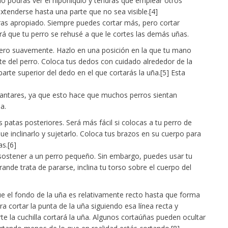
no podrás ver el hiponiquio y tendrás que emplear otros
xtenderse hasta una parte que no sea visible.[4]
as apropiado. Siempre puedes cortar más, pero cortar
 que tu perro se rehusé a que le cortes las demás uñas.
pero suavemente. Hazlo en una posición en la que tu mano
nte del perro. Coloca tus dedos con cuidado alrededor de la
 parte superior del dedo en el que cortarás la uña.[5] Esta
plantares, ya que esto hace que muchos perros sientan
a.
 patas posteriores. Será más fácil si colocas a tu perro de
 inclinarlo y sujetarlo. Coloca tus brazos en su cuerpo para
s.[6]
sostener a un perro pequeño. Sin embargo, puedes usar tu
ande trata de pararse, inclina tu torso sobre el cuerpo del
ue el fondo de la uña es relativamente recto hasta que forma
a cortar la punta de la uña siguiendo esa línea recta y
te la cuchilla cortará la uña. Algunos cortaúñas pueden ocultar