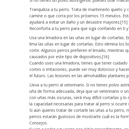
Si no tienes un polvo astringente, puedes usar maicen
Tranquiliza a tu perro. Trata de mantenerlo quieto y 
camine o que corra por los próximos 15 minutos. Est
ayudará a evitar un daño y un desastre mayores.[15]
Reconforta a tu perro para que siga confiando en ti 
Usa una limadora en las uñas en lugar de cortarlas. E
lima las uñas en lugar de cortarlas. Esto elimina los 
corte. Algunos perros prefieren el limado, mientras q
causados por este tipo de dispositivos.[16]
Cuando uses una limadora, tienes que tener cuidado 
cortes o irritaciones, puede ser muy doloroso y hac
el futuro. Las lesiones en las almohadillas plantare
Lleva a tu perro al veterinario. Si no tienes polvo as
uña de forma adecuada, deja que un veterinario o un
con uñas más oscuras, será muy difícil cortarlas y lo 
la capacidad necesarias para tratar al perro si ocurre
Si aún quieres tratar de cortarle las uñas a tu perro,
perros estarán gustosos de mostrarte cuál es la for
Consejos