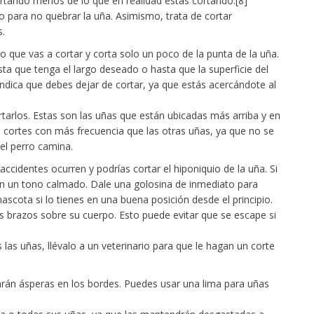
cortando menos de lo que en realidad estás cortando.[8]
o para no quebrar la uña. Asimismo, trata de cortar
s.
 que vas a cortar y corta solo un poco de la punta de la uña.
a que tenga el largo deseado o hasta que la superficie del
indica que debes dejar de cortar, ya que estás acercándote al
rtarlos. Estas son las uñas que están ubicadas más arriba y en
las cortes con más frecuencia que las otras uñas, ya que no se
el perro camina.
s accidentes ocurren y podrías cortar el hiponiquio de la uña. Si
con un tono calmado. Dale una golosina de inmediato para
mascota si lo tienes en una buena posición desde el principio.
us brazos sobre su cuerpo. Esto puede evitar que se escape si
 las uñas, llévalo a un veterinario para que le hagan un corte
arán ásperas en los bordes. Puedes usar una lima para uñas