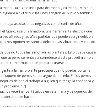
a, harina o incluso una barra de jabón.
calmado. Dale golosinas para distraerlo y calmarlo. Evita que
o ayudará a evitar que las uñas sangren de nuevo y también
y no haga asociaciones negativas con el corte de uñas.
n el futuro, usa una limadora, una herramienta eléctrica que
bordes afilados y las uñas partidas que pueden surgir debido al
ue otros oponen resistencia debido a las vibraciones y el ruido
de que no toque las almohadillas plantares. Esto puede causar
er que tu perro se rehúse a someterse a este procedimiento en
s pueden tomar mucho tiempo para curarse.
tringente a la mano o si te preocupa que no puedas cortar la
 peluquero de perros se encargue de hacerlo. En los perros
mejor es dejarle el trabajo a alguien que tenga la confianza y
 un problema.[17]
 muchos veterinarios, técnicos en veterinaria y peluqueros de
ma adecuada de hacerlo.