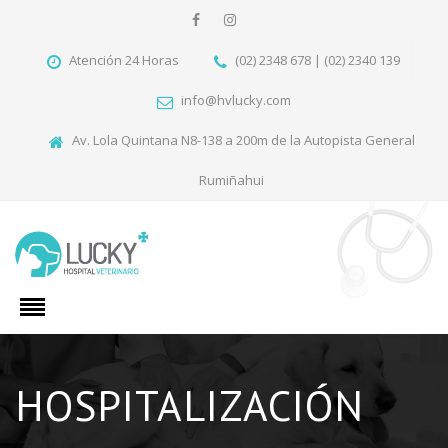
Atención 24 Horas
(02) 2348 678 | (02) 2340 139
info@hvlucky.com
Av. Lola Quintana N8-138 a 200m de la Autopista General
Rumiñahui
HOSPITALIZACIÓN