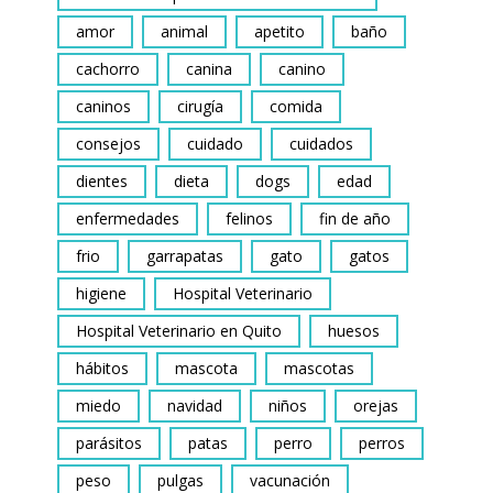
amor
animal
apetito
baño
cachorro
canina
canino
caninos
cirugía
comida
consejos
cuidado
cuidados
dientes
dieta
dogs
edad
enfermedades
felinos
fin de año
frio
garrapatas
gato
gatos
higiene
Hospital Veterinario
Hospital Veterinario en Quito
huesos
hábitos
mascota
mascotas
miedo
navidad
niños
orejas
parásitos
patas
perro
perros
peso
pulgas
vacunación