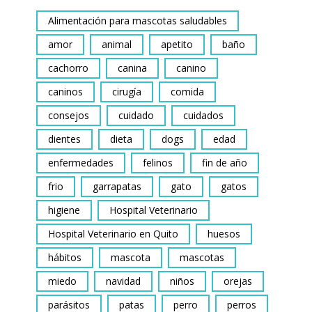
Alimentación para mascotas saludables
amor
animal
apetito
baño
cachorro
canina
canino
caninos
cirugía
comida
consejos
cuidado
cuidados
dientes
dieta
dogs
edad
enfermedades
felinos
fin de año
frio
garrapatas
gato
gatos
higiene
Hospital Veterinario
Hospital Veterinario en Quito
huesos
hábitos
mascota
mascotas
miedo
navidad
niños
orejas
parásitos
patas
perro
perros